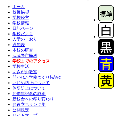
ホーム
校長挨拶
学校経営
学校情報
日記ページ
学校だより
入学のしおり
通知表
本校の研究
武蔵野市民科
学校までのアクセス
学校生活
あさがお教室
開かれた学校づくり協議会
いじめ防止について
体罰防止について
70周年記念の取組
新校舎への移り変わり
お役立ちリンク集
公開規定
サイトマップ